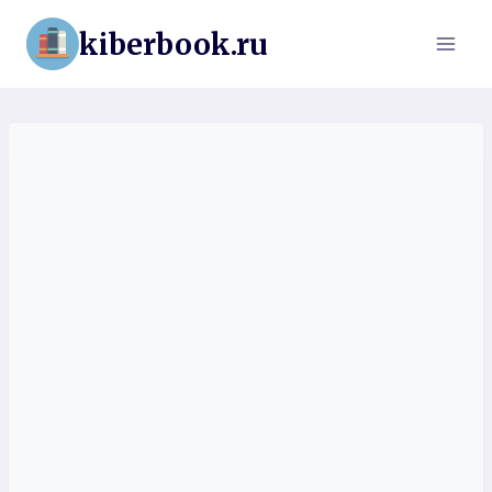
Перейти
kiberbook.ru
к
содержимому