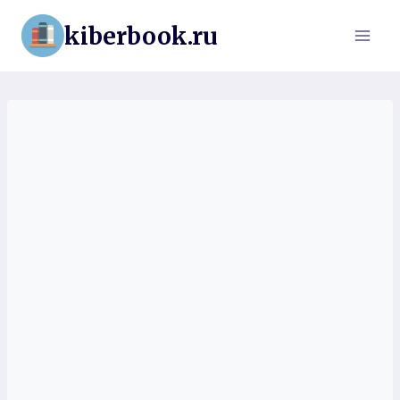
Перейти
kiberbook.ru
к
содержимому