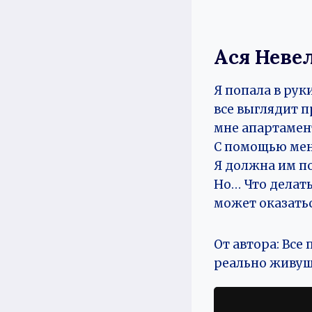
Ася Неве
Я попала в рук
все выглядит п
мне апартамент
С помощью мен
Я должна им по
Но… Что делать
может оказатьс
От автора: Вс
реально живу