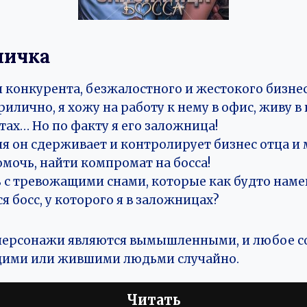
личка
и конкурента, безжалостного и жестокого бизне
рилично, я хожу на работу к нему в офис, живу 
ах… Но по факту я его заложница!
я он сдерживает и контролирует бизнес отца и 
мочь, найти компромат на босса!
 с тревожащими снами, которые как будто наме
я босс, у которого я в заложницах?
е персонажи являются вымышленными, и любое с
щими или жившими людьми случайно.
Читать