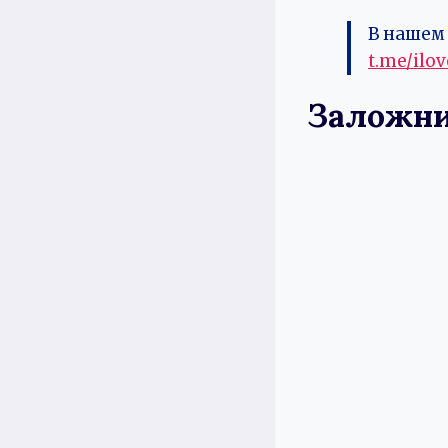
В нашем 
t.me/ilo
Заложни