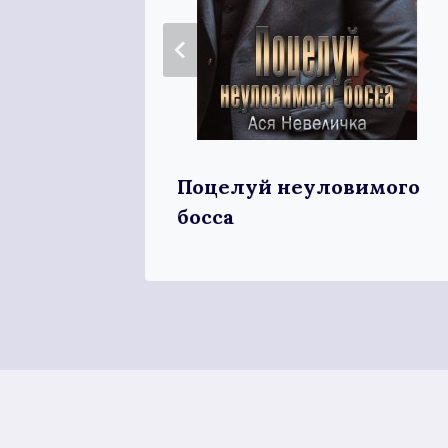
Поцелуй неуловимого
очь
босса