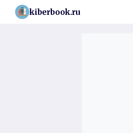
Перейти
kiberbook.ru
к
содержимому