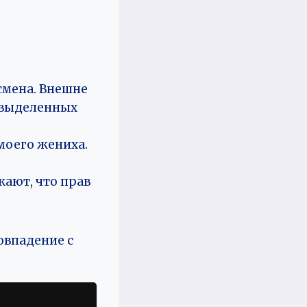
смена. Внешне
в выделенных
моего жениха.
кают, что прав
овпадение с