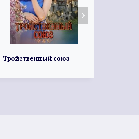
Тройственный союз
Мой с