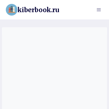
Перейти
kiberbook.ru
к
содержимому