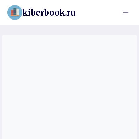
Перейти
kiberbook.ru
к
содержимому