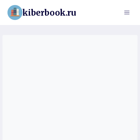
Перейти
kiberbook.ru
к
содержимому