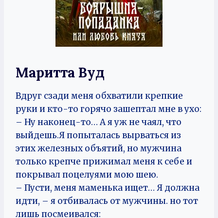
Маритта Вуд
Вдруг сзади меня обхватили крепкие
руки и кто-то горячо зашептал мне в ухо:
– Ну наконец-то… А я уж не чаял, что
выйдешь.Я попыталась вырваться из
этих железных объятий, но мужчина
только крепче прижимал меня к себе и
покрывал поцелуями мою шею.
– Пусти, меня маменька ищет… Я должна
идти, – я отбивалась от мужчины. но тот
лишь посмеивался: