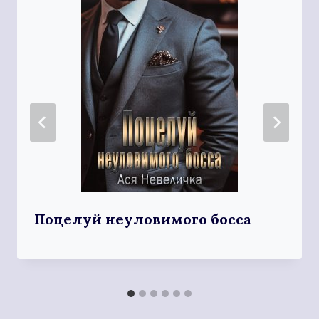
Поцелуй неуловимого босса