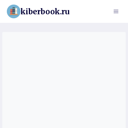
Перейти
kiberbook.ru
к
содержимому