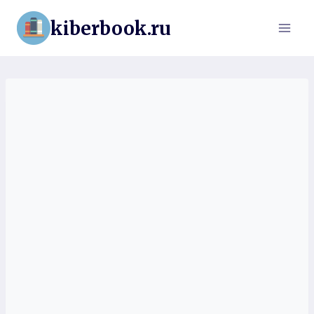
Перейти
kiberbook.ru
к
содержимому