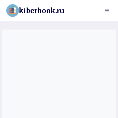
Перейти
kiberbook.ru
к
содержимому