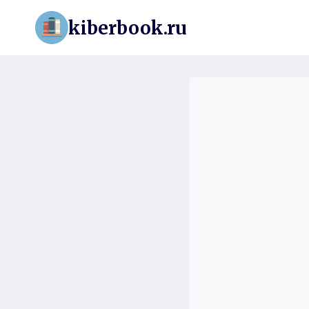
Перейти
kiberbook.ru
к
содержимому