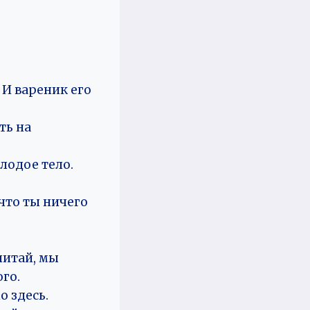
 И вареник его
ть на
олодое тело.
 что ты ничего
читай, мы
ого.
о здесь.