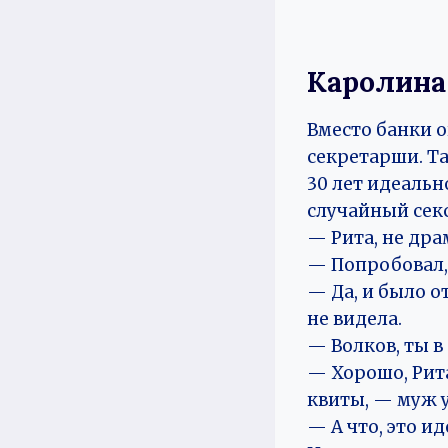
Каролина
Вместо банки о
секретарши. Т
30 лет идеальн
случайный сек
— Рита, не дра
— Попробовал, 
— Да, и было о
не видела.
— Волков, ты в
— Хорошо, Рит
квиты, — муж у
— А что, это и