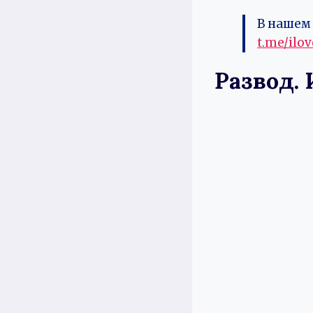
В нашем 
t.me/ilo
Развод. 