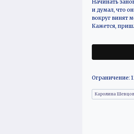
Начинать зано
и думал, что он
вокруг винят ме
Кажется, пришл
Ограничение: 1
Метки
Каролина Шевцо
записи: