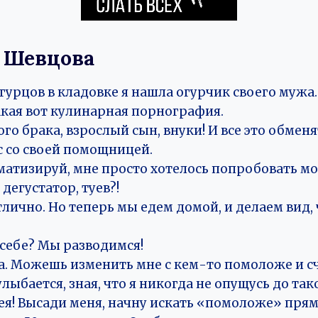
 Шевцова
гурцов в кладовке я нашла огурчик своего мужа.
акая вот кулинарная порнография.
ого брака, взрослый сын, внуки! И все это обменя
с со своей помощницей.
матизируй, мне просто хотелось попробовать м
дегустатор, туев?!
тлично. Но теперь мы едем домой, и делаем вид,
 себе? Мы разводимся!
а. Можешь изменить мне с кем-то помоложе и с
лыбается, зная, что я никогда не опущусь до так
дея! Высади меня, начну искать «помоложе» прям