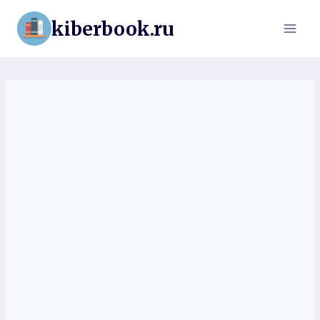
Перейти
kiberbook.ru
к
содержимому