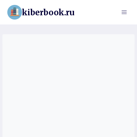
Перейти
kiberbook.ru
к
содержимому