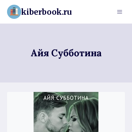
Перейти
kiberbook.ru
к
содержимому
Айя Субботина