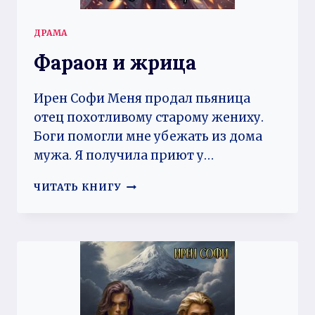
ДРАМА
Фараон и жрица
Ирен Софи Меня продал пьяница
отец похотливому старому жениху.
Боги помогли мне убежать из дома
мужа. Я получила приют у…
ФАРАОН
ЧИТАТЬ КНИГУ
И
ЖРИЦА