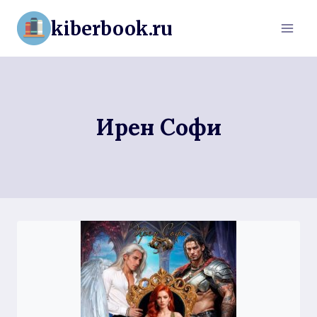
Перейти
kiberbook.ru
к
содержимому
Ирен Софи