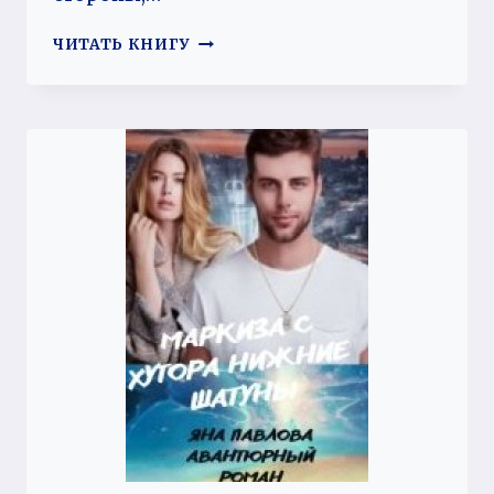
НЯНЯ
ЧИТАТЬ КНИГУ
—
ЭТО
ЗВУЧИТ
ГОРДО