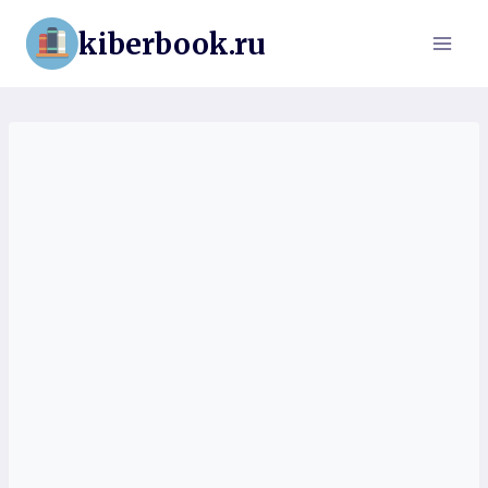
Перейти
kiberbook.ru
к
содержимому