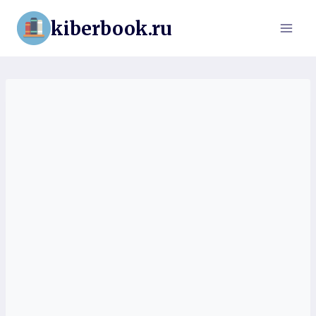
Перейти
kiberbook.ru
к
содержимому