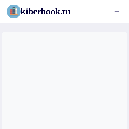
Перейти
kiberbook.ru
к
содержимому