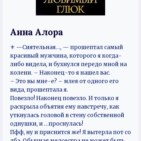
Анна Алора
⚜️ —Сиятельная…, — прошептал самый
красивый мужчина, которого я когда-
либо видела, и бухнулся передо мной на
колени. – Наконец-то я нашел вас.
– Это вы мне-е? – млея от одного его
вида, прошептала я.
Повезло! Наконец повезло. И только я
раскрыла объятия ему навстречу, как
уткнулась головой в стену собственной
однушки, и …проснулась!
Пфф, ну и приснится же! Я вытерла пот со
лба. Обычная медсестра не может быть