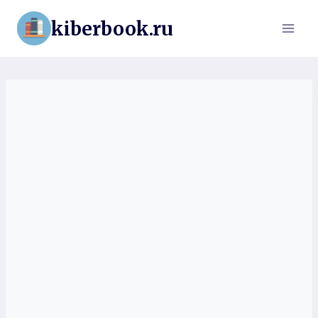
Перейти
kiberbook.ru
к
содержимому