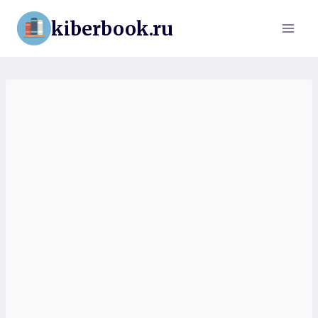
Перейти
kiberbook.ru
к
содержимому