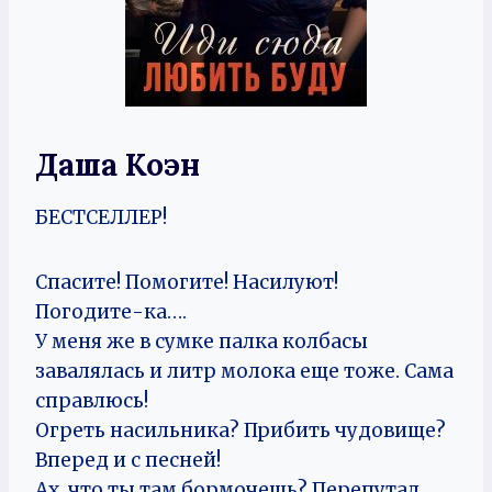
Даша Коэн
БЕСТСЕЛЛЕР!
Спасите! Помогите! Насилуют!
Погодите-ка….
У меня же в сумке палка колбасы
завалялась и литр молока еще тоже. Сама
справлюсь!
Огреть насильника? Прибить чудовище?
Вперед и с песней!
Ах, что ты там бормочешь? Перепутал