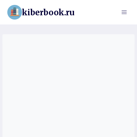
Перейти
kiberbook.ru
к
содержимому