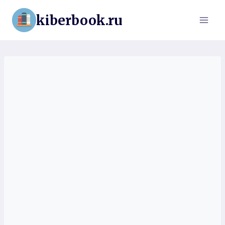
Перейти
kiberbook.ru
к
содержимому