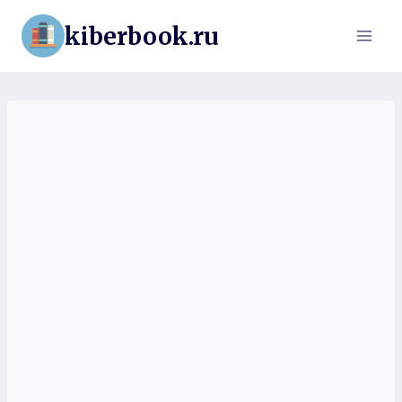
Перейти
kiberbook.ru
к
содержимому