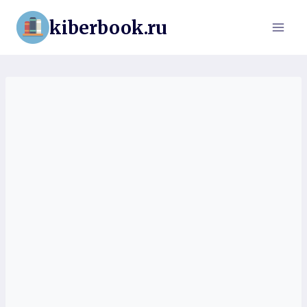
Перейти
kiberbook.ru
к
содержимому