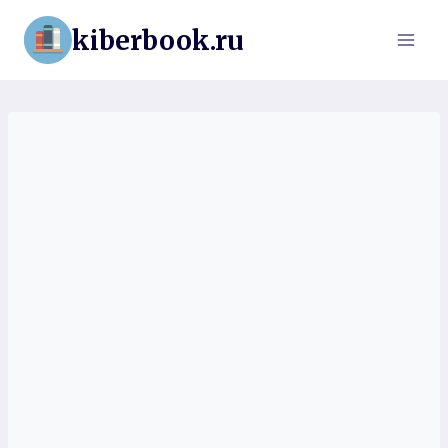
Перейти
kiberbook.ru
к
содержимому