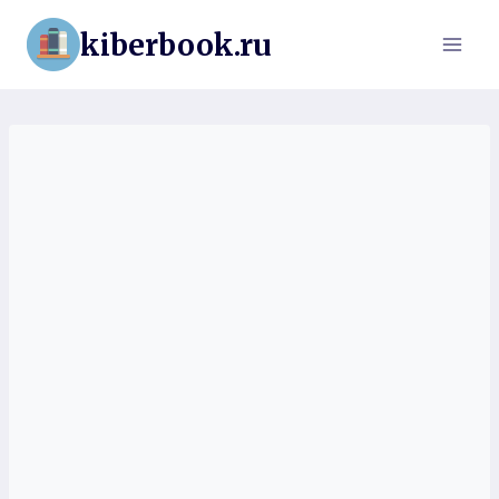
Перейти
kiberbook.ru
к
содержимому