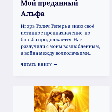
Мой преданный
Альфа
Игорь Толич Теперь я знаю своё
истинное предназначение, но
борьба продолжается. Нас
разлучили с моим возлюбленным,
а война между волколачьими…
МОЙ
ЧИТАТЬ КНИГУ
ПРЕДАННЫЙ
АЛЬФА