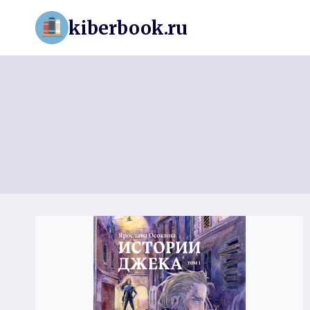
Перейти
kiberbook.ru
к
содержимому