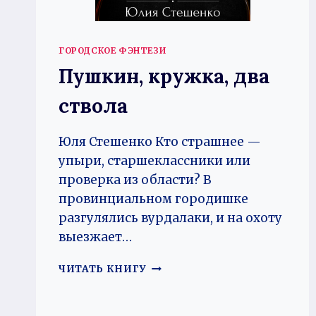
ГОРОДСКОЕ ФЭНТЕЗИ
Пушкин, кружка, два
ствола
Юля Стешенко Кто страшнее —
упыри, старшеклассники или
проверка из области? В
провинциальном городишке
разгулялись вурдалаки, и на охоту
выезжает…
ПУШКИН,
ЧИТАТЬ КНИГУ
КРУЖКА,
ДВА
СТВОЛА