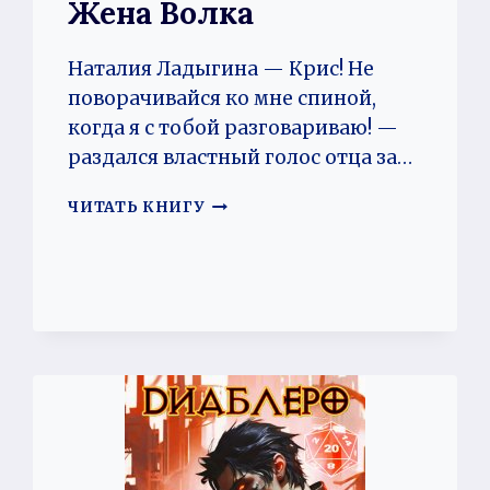
Жена Волка
Наталия Ладыгина — Крис! Не
поворачивайся ко мне спиной,
когда я с тобой разговариваю! —
раздался властный голос отца за…
ЖЕНА
ЧИТАТЬ КНИГУ
ВОЛКА