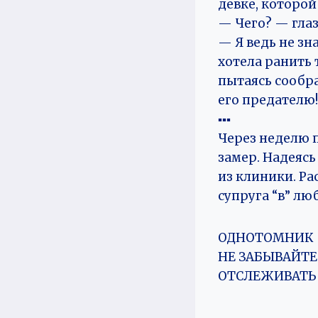
девке, которой
— Чего? — глаз
— Я ведь не зна
хотела ранить т
пытаясь сообра
его предателю!
︎︎︎▪︎▪︎▪︎
Через неделю п
замер. Надеясь
из клиники. Ра
супруга “в” л
ОДНОТОМНИК
НЕ ЗАБЫВАЙТЕ
ОТСЛЕЖИВАТЬ Н