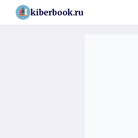
Перейти
kiberbook.ru
к
содержимому