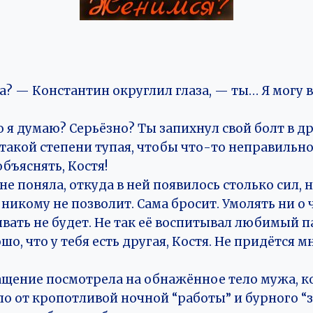
 — Константин округлил глаза, — ты… Я могу в
то я думаю? Серьёзно? Ты запихнул свой болт в др
о такой степени тупая, чтобы что-то неправильно
бъяснять, Костя!
не поняла, откуда в ней появилось столько сил, 
никому не позволит. Сама бросит. Умолять ни о ч
вать не будет. Не так её воспитывал любимый п
шо, что у тебя есть другая, Костя. Не придётся м
ащение посмотрела на обнажённое тело мужа, к
ло от кропотливой ночной “работы” и бурного “з