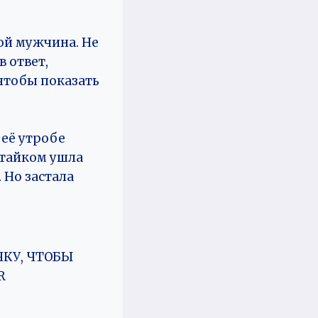
гой мужчина. Не
в ответ,
 чтобы показать
 её утробе
 тайком ушла
 Но застала
КУ, ЧТОБЫ
R