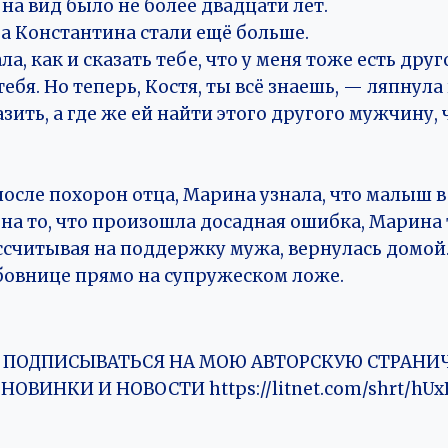
 на вид было не более двадцати лет.
а Константина стали ещё больше.
ла, как и сказать тебе, что у меня тоже есть дру
ебя. Но теперь, Костя, ты всё знаешь, — ляпнула 
зить, а где же ей найти этого другого мужчину,
осле похорон отца, Марина узнала, что малыш в
 на то, что произошла досадная ошибка, Марина
ссчитывая на поддержку мужа, вернулась домой.
юбовнице прямо на супружеском ложе.
 ПОДПИСЫВАТЬСЯ НА МОЮ АВТОРСКУЮ СТРАНИЧ
ОВИНКИ И НОВОСТИ https://litnet.com/shrt/hUx