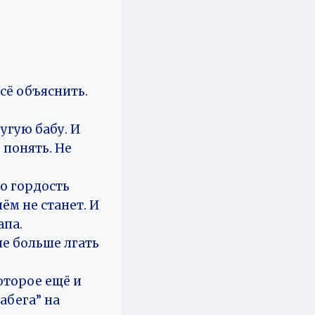
сё объяснить.
угую бабу. И
 понять. Не
но гордость
ём не станет. И
апа.
не больше лгать
оторое ещё и
абега” на