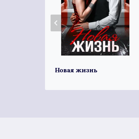
рдце
Новая жизнь