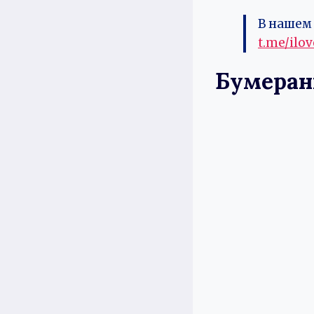
В нашем 
t.me/ilo
Бумеран