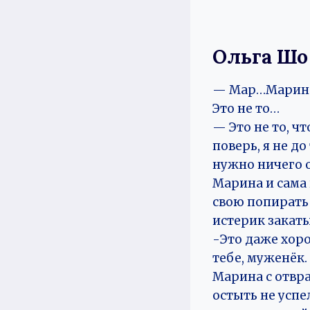
Ольга Шо
— Мар…Марина?
Это не то…
— Это не то, ч
поверь, я не д
нужно ничего о
Марина и сама 
свою попирать 
истерик закаты
-Это даже хоро
тебе, муженёк.
Марина с отвр
остыть не успе