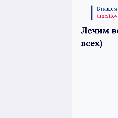
В нашем 
t.me/ilo
Лечим в
всех)