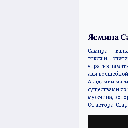
Ясмина С
Самира — валь
такси и… очути
утратив памят
азы волшебной
Академии маги
существами из 
мужчина, котор
От автора: Ста