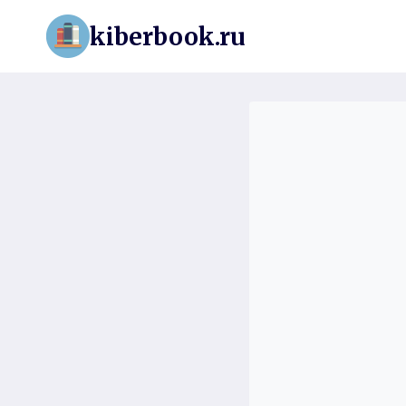
Перейти
kiberbook.ru
к
содержимому