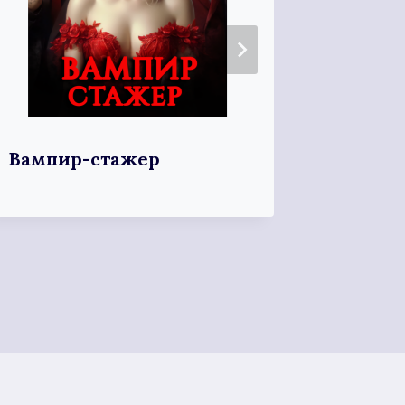
Вампир-стажер
Пушкин
ствола