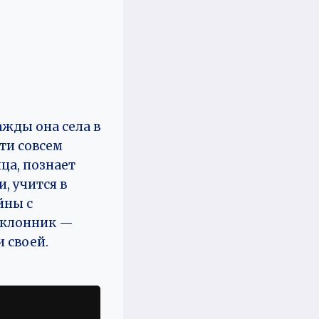
жды она села в
ти совсем
ца, познает
, учится в
йны с
поклонник —
 своей.