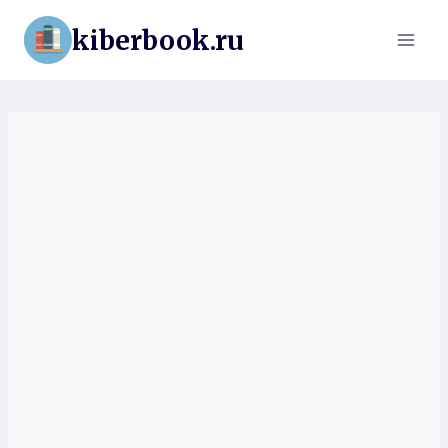
Перейти
kiberbook.ru
к
содержимому