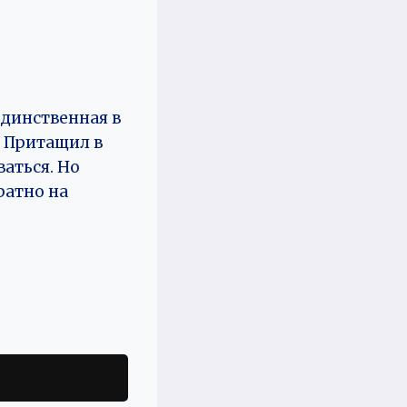
единственная в
! Притащил в
ваться. Но
ратно на