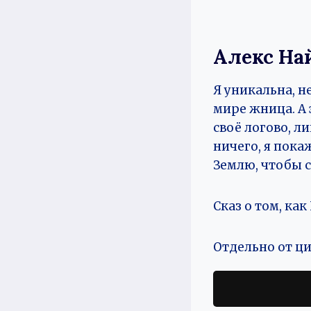
Алекс На
Я уникальна, н
мире жница. А 
своё логово, л
ничего, я пока
Землю, чтобы с
Сказ о том, как
Отдельно от ци