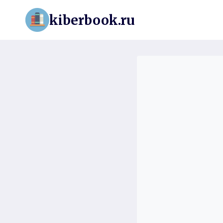
Перейти
kiberbook.ru
к
содержимому