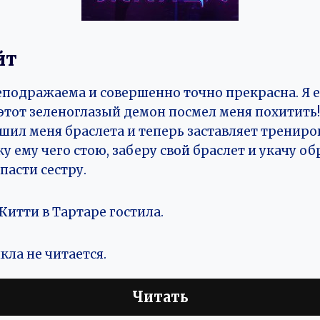
йт
еподражаема и совершенно точно прекрасна. Я 
этот зеленоглазый демон посмел меня похитить
ишил меня браслета и теперь заставляет трениро
жу ему чего стою, заберу свой браслет и укачу об
пасти сестру.
 Китти в Тартаре гостила.
кла не читается.
Читать