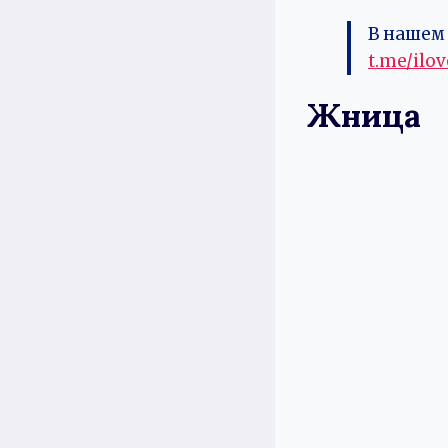
В нашем 
t.me/ilo
Жница