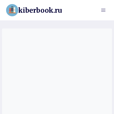
Перейти
kiberbook.ru
к
содержимому