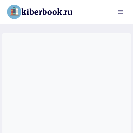
Перейти
kiberbook.ru
к
содержимому