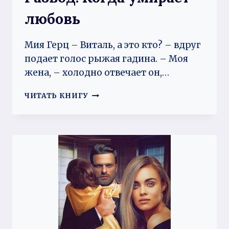
любовь
Мия Герц – Виталь, а это кто? – вдруг
подает голос рыжая гадина. – Моя
жена, – холодно отвечает он,…
РАЗВОД.
ЧИТАТЬ КНИГУ
КОГДА
УМИРАЕТ
ЛЮБОВЬ