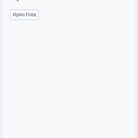
Метки
Ирма Голд
записи: