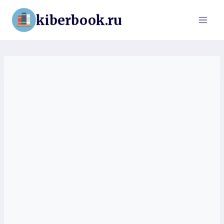
Перейти
kiberbook.ru
к
содержимому