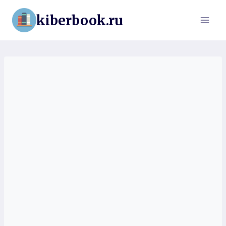
Перейти
kiberbook.ru
к
содержимому