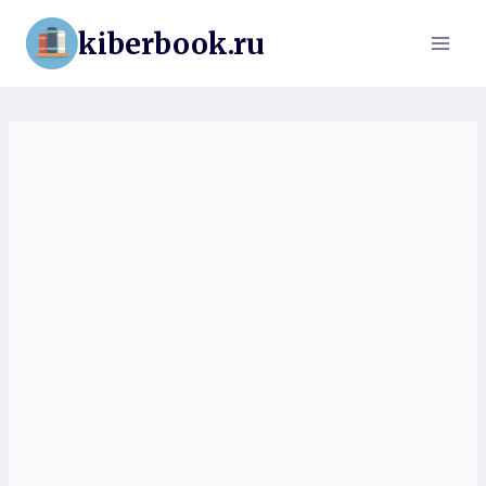
Перейти
kiberbook.ru
к
содержимому