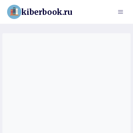
Перейти
kiberbook.ru
к
содержимому