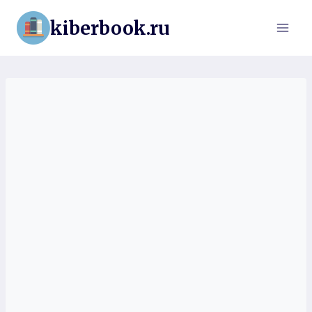
Перейти
kiberbook.ru
к
содержимому