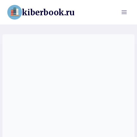
Перейти
kiberbook.ru
к
содержимому