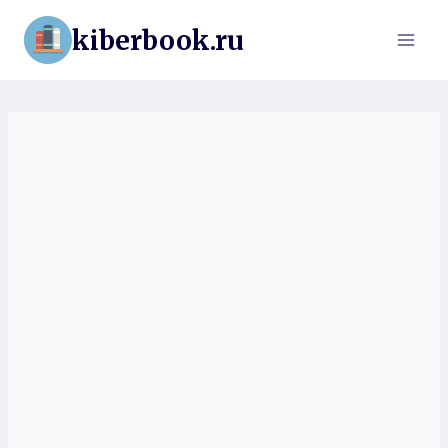
Перейти
kiberbook.ru
к
содержимому