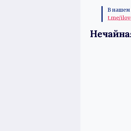
В нашем 
t.me/ilo
Нечайна