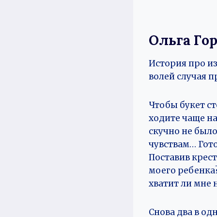
Ольга Го
История про из
волей случая 
Чтобы букет ст
ходите чаще н
скучно не было
чувствам… Гото
Поставив крест
моего ребенка?
хватит ли мне 
Снова два в од