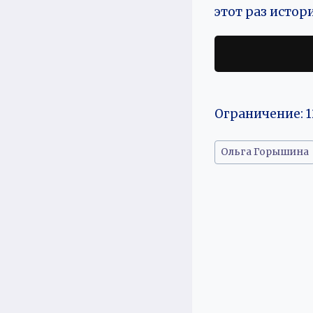
этот раз истор
Ограничение: 1
Метки
Ольга Горышина
записи: