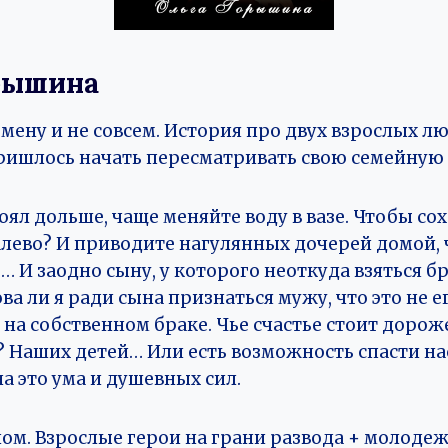
рышина
мену и не совсем. История про двух взрослых л
пришлось начать пересматривать свою семейную
оял дольше, чаще меняйте воду в вазе. Чтобы со
алево? И приводите нагулянных дочерей домой,
… И заодно сыну, у которого неоткуда взяться б
ва ли я ради сына признаться мужу, что это не е
 на собственном браке. Чье счастье стоит доро
 Наших детей… Или есть возможность спасти нас
на это ума и душевных сил.
ном. Взрослые герои на грани развода + молодеж