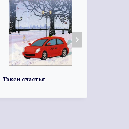
Такси счастья
Родиш
свобо