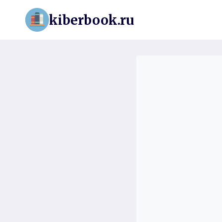
Перейти
kiberbook.ru
к
содержимому