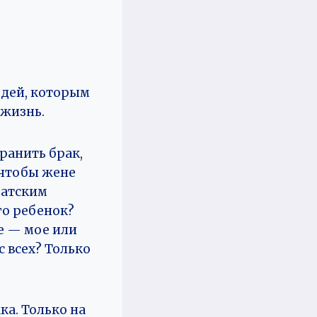
юдей, которым
 жизнь.
хранить брак,
 чтобы жене
ратским
го ребенок?
же — мое или
 всех? Только
ка. Только на