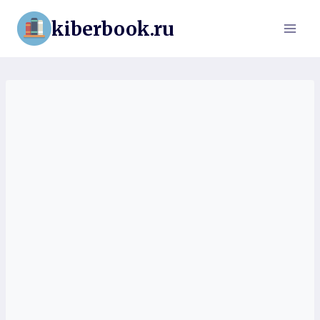
Перейти
kiberbook.ru
к
содержимому