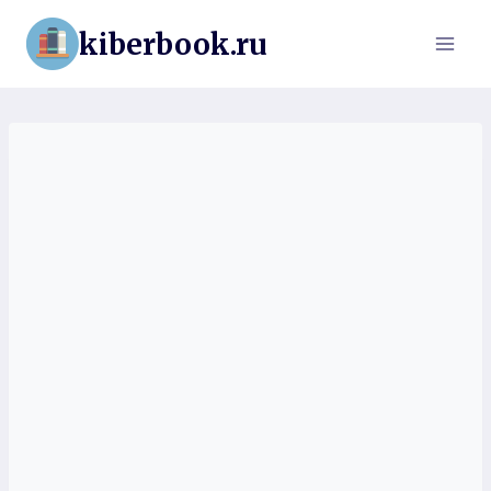
Перейти
kiberbook.ru
к
содержимому