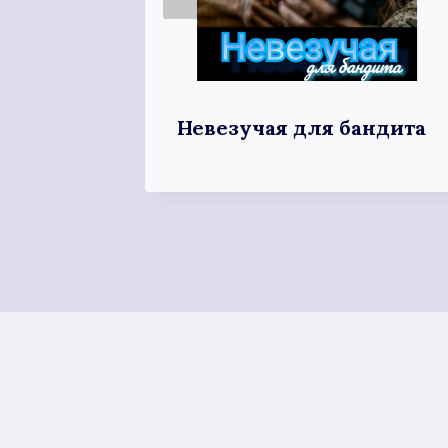
Невезучая для бандита
лема