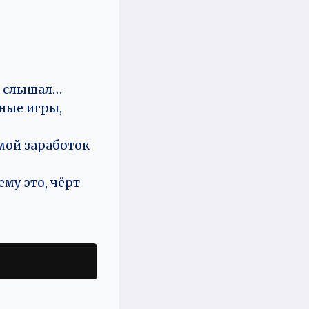
не слышал…
ные игры,
 мой заработок
ему это, чёрт