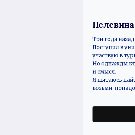
Пелевина
Три года назад
Поступил в ун
участвую в ту
Но однажды кто
и смысл.
Я пытаюсь найт
возьми, понад