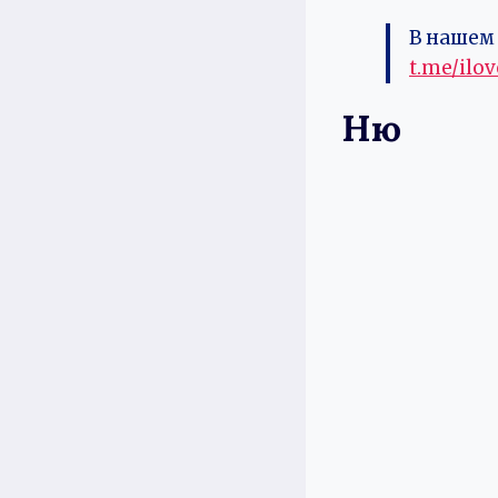
В нашем 
t.me/ilo
Ню