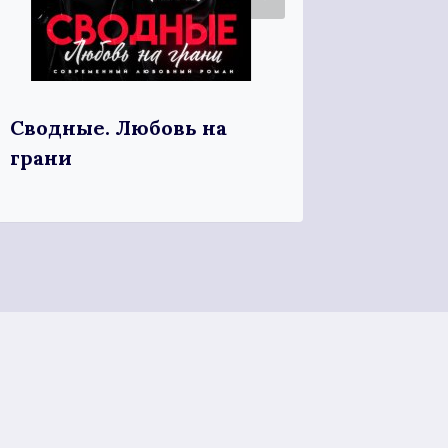
Сводные. Любовь на
Мой п
грани