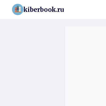
Перейти
kiberbook.ru
к
содержимому