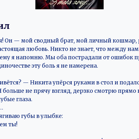
ил
ся! Он — мой сводный брат, мой личный кошмар,
настоящая любовь. Никто не знает, что между на
о ему я напомню. Мы оба пострадали от ошибок п
иночестве эту боль я не намерена.
ивётся? — Никита упёрся руками в стол и подалс
Я больше не прячу взгляд, дерзко смотрю прямо 
убые глаза.
…
ягиваю губы в улыбке:
ем ты!