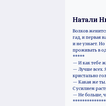
Натали Н
‍Волков женит
гад, и первая 
и не узнает. Н
проживать в од
*****
— И как тебе ж
— Лучше всех. 
кристально гол
— Какая же ты
С усилием раст
— Не больше, ч
**************