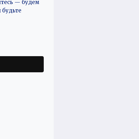
йтесь — будем
и будьте