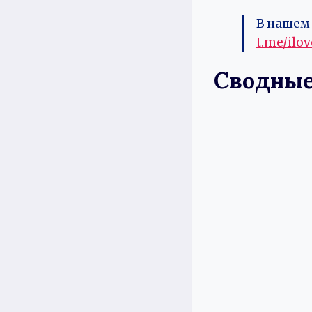
В нашем 
t.me/ilo
Сводные.