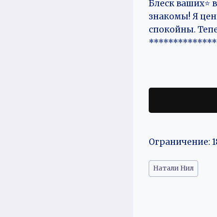
Блеск ваших⭐ 
знакомы! Я цен
спокойны. Тепе
**************
Ограничение: 1
Метки
Натали Нил
записи: