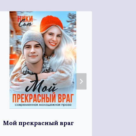
Сводн
Мой прекрасный враг
запре