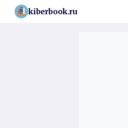
Перейти
kiberbook.ru
к
содержимому