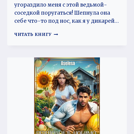
угораздило меня с этой ведьмой-
соседкой поругаться! Шепнула она
себе что-то под нос, как я у дикарей…
ЧУДОВИЩЕ
ЧИТАТЬ КНИГУ
ДЛЯ
ОКАЯННОЙ