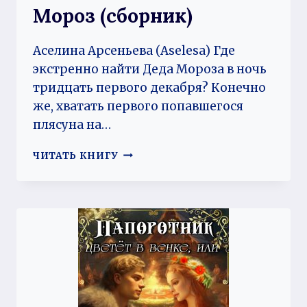
Мороз (сборник)
Аселина Арсеньева (Aselesa) Где
экстренно найти Деда Мороза в ночь
тридцать первого декабря? Конечно
же, хватать первого попавшегося
плясуна на…
МОЙ
ЧИТАТЬ КНИГУ
БЫВШИЙ
—
ДЕД
МОРОЗ
(СБОРНИК)