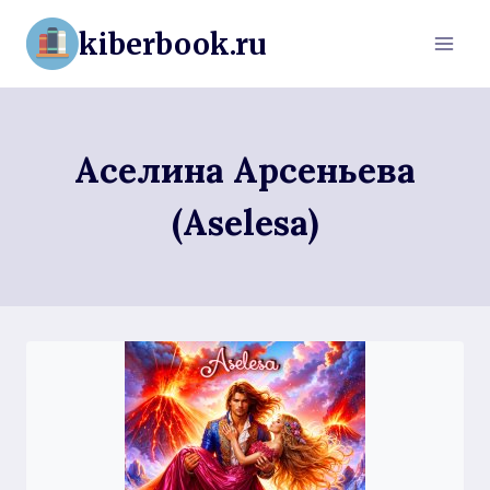
Перейти
kiberbook.ru
к
содержимому
Аселина Арсеньева
(Aselesa)