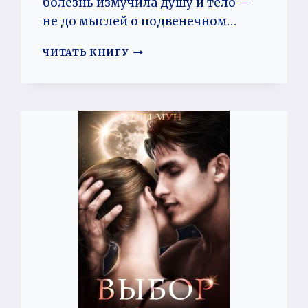
болезнь измучила душу и тело —
не до мыслей о подвенечном…
(НЕ)ЖЕЛАННЫЙ
ЧИТАТЬ КНИГУ
БРАК.
НЕВЕСТА
КАМЕННОГО
ГЕРЦОГА