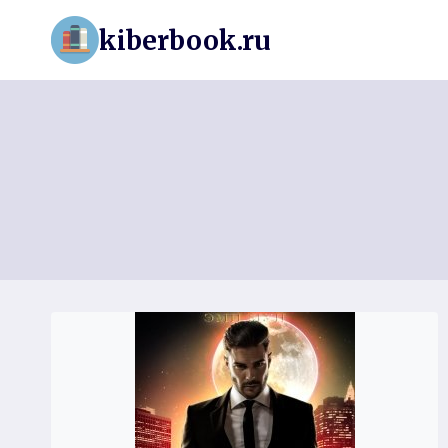
Перейти
kiberbook.ru
к
содержимому