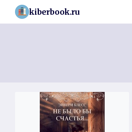
Перейти
kiberbook.ru
к
содержимому