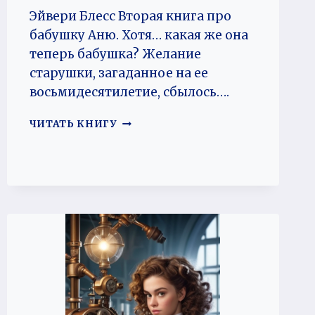
Эйвери Блесс Вторая книга про
бабушку Аню. Хотя… какая же она
теперь бабушка? Желание
старушки, загаданное на ее
восьмидесятилетие, сбылось….
ГДЕ
ЧИТАТЬ КНИГУ
НАША
НЕ
ПРОПАДАЛА
2