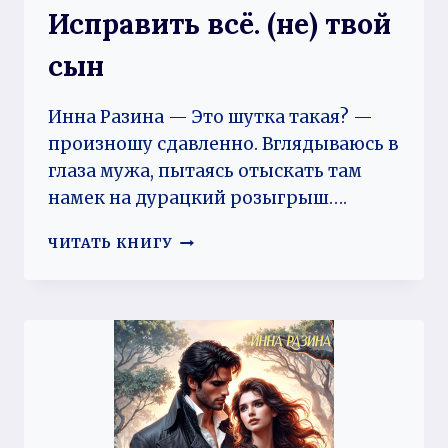
Исправить всё. (не) твой
сын
Инна Разина — Это шутка такая? —
произношу сдавленно. Вглядываюсь в
глаза мужа, пытаясь отыскать там
намек на дурацкий розыгрыш….
ИСПРАВИТЬ
ЧИТАТЬ КНИГУ
ВСЁ.
(НЕ)
ТВОЙ
СЫН