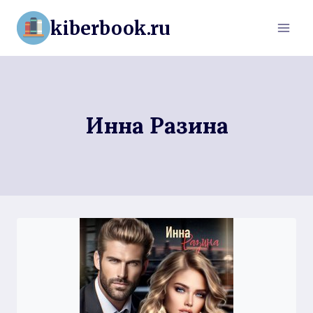
Перейти
kiberbook.ru
к
содержимому
Инна Разина